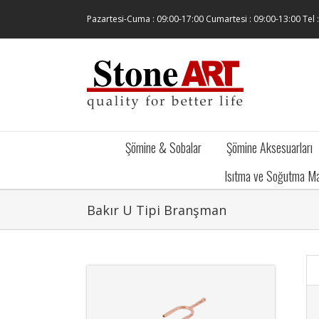
Skip
Pazartesi-Cuma : 09:00-17:00 Cumartesi : 09:00-13:00 Tel 
to
content
Şömine & Sobalar
Şömine Aksesuarları
Isıtma ve Soğutma Ma
Bakır U Tipi Branşman