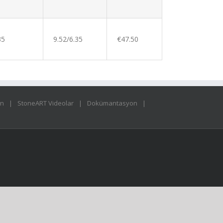
35
9.52/6.35
€47.50
ın
StoneART Videolar
Dokümantasyon