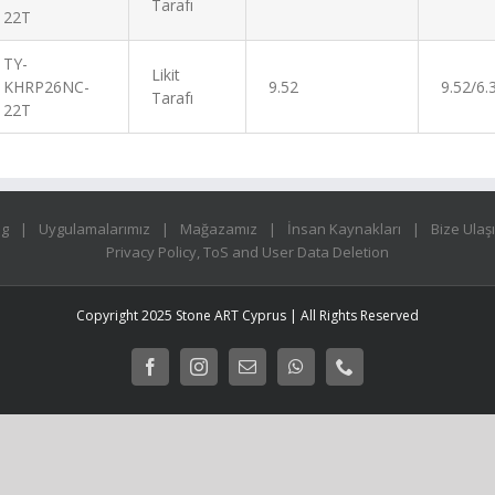
Tarafı
22T
TY-
Likit
KHRP26NC-
9.52
9.52/6.
Tarafı
22T
og
Uygulamalarımız
Mağazamız
İnsan Kaynakları
Bize Ulaş
Privacy Policy, ToS and User Data Deletion
Copyright 2025 Stone ART Cyprus | All Rights Reserved
Facebook
Instagram
E-
WhatsApp
Phone
posta