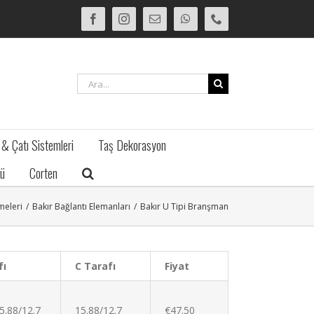
Facebook
Instagram
E-
WhatsApp
Phone
posta
Ara:
 & Çatı Sistemleri
Taş Dekorasyon
ü
Corten
meleri
/
Bakır Bağlantı Elemanları
/
Bakır U Tipi Branşman
fı
C Tarafı
Fiyat
5.88/12.7
15.88/12.7
€47.50