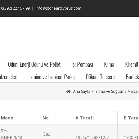
: 0(392) 227 57 99
|
info@stoneartcyprus.com
Odun, Enerji Odunu ve Pellet
Isı Pompası
Klima
Kiremit
lzemeleri
Lamine ve Laminat Parke
Döküm Tencere
Barbek
:
Ana Sayfa
/
Isıtma ve Soğutma Malze
Model
No
A Tarafı
B Tara
TY-
Gaz
KHRP26NC-
19.05/15.88/12.7
19.05/1