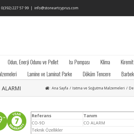
: 0(392) 227 57 99
|
info@stoneartcyprus.com
Odun, Enerji Odunu ve Pellet
Isı Pompası
Klima
Kiremit
lzemeleri
Lamine ve Laminat Parke
Döküm Tencere
Barbek
 ALARMI
:
Ana Sayfa
/
Isıtma ve Soğutma Malzemeleri
/
De
Referans
Tanım
CO-9D
CO ALARM
Teknik Özellikler