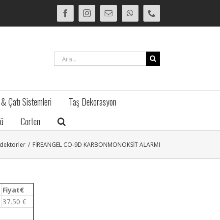
Facebook
Instagram
E-
WhatsApp
Phone
posta
Ara:
 & Çatı Sistemleri
Taş Dekorasyon
ü
Corten
dektörler
/
FİREANGEL CO-9D KARBONMONOKSİT ALARMI
Fiyat€
37,50 €