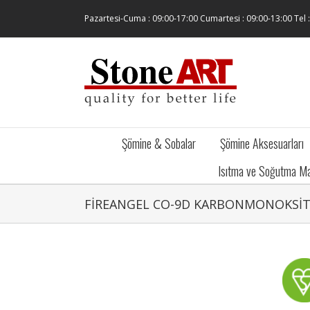
Skip
Pazartesi-Cuma : 09:00-17:00 Cumartesi : 09:00-13:00 Tel 
to
content
Şömine & Sobalar
Şömine Aksesuarları
Isıtma ve Soğutma Ma
FİREANGEL CO-9D KARBONMONOKSİT