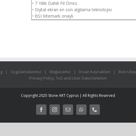
• 7 Yıllık Dahili Pil Ömrü
• Dijital ekran en son algılama teknolojisi
• BSI Kitemark onaylı
og
Uygulamalarımız
Mağazamız
İnsan Kaynakları
Bize Ulaş
Privacy Policy, ToS and User Data Deletion
Copyright 2025 Stone ART Cyprus | All Rights Reserved
Facebook
Instagram
E-
WhatsApp
Phone
posta