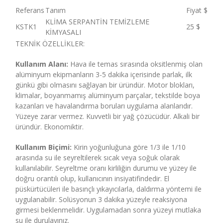
Referans
Tanım
Fiyat $
KLİMA SERPANTİN TEMİZLEME
KSTK1
25 $
KİMYASALI
TEKNİK ÖZELLİKLER:
Kullanım Alanı:
Hava ile temas sırasında oksitlenmiş olan
alüminyum ekipmanların 3-5 dakika içerisinde parlak, ilk
günkü gibi olmasını sağlayan bir üründür. Motor blokları,
klimalar, boyanmamış alüminyum parçalar, tekstilde boya
kazanları ve havalandırma boruları uygulama alanlarıdır.
Yüzeye zarar vermez. Kuvvetli bir yağ çözücüdür. Alkali bir
üründür. Ekonomiktir.
Kullanım Biçimi:
Kirin yoğunluğuna göre 1/3 ile 1/10
arasında su ile seyreltilerek sıcak veya soğuk olarak
kullanılabilir. Seyreltme oranı kirliliğin durumu ve yüzey ile
doğru orantılı olup, kullanıcının insiyatifindedir. El
püskürtücüleri ile basınçlı yıkayıcılarla, daldırma yöntemi ile
uygulanabilir. Solüsyonun 3 dakika yüzeyle reaksiyona
girmesi beklenmelidir. Uygulamadan sonra yüzeyi mutlaka
su ile durulayınız.