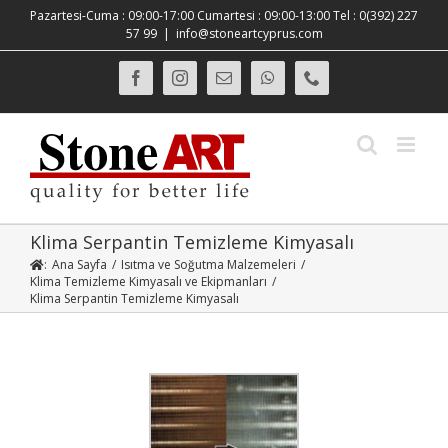
Skip
Pazartesi-Cuma : 09:00-17:00 Cumartesi : 09:00-13:00 Tel : 0(392) 227
to
57 99
|
info@stoneartcyprus.com
content
Facebook
Instagram
E-
WhatsApp
Phone
posta
Klima Serpantin Temizleme Kimyasalı
:
Ana Sayfa
/
Isıtma ve Soğutma Malzemeleri
/
Klima Temizleme Kimyasalı ve Ekipmanları
/
Klima Serpantin Temizleme Kimyasalı