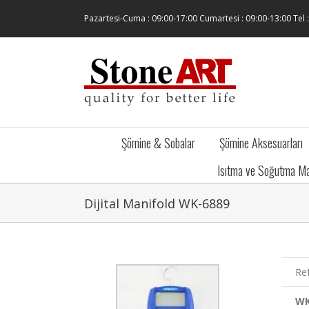
Skip
Pazartesi-Cuma : 09:00-17:00 Cumartesi : 09:00-13:00 Tel 
to
content
Şömine & Sobalar
Şömine Aksesuarları
Isıtma ve Soğutma Ma
Dijital Manifold WK-6889
Re
W