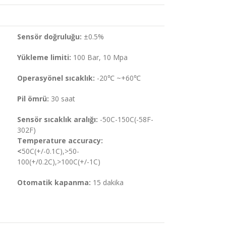
Sensör doğruluğu
:
±0.5%
Y
ükleme limiti:
100 Bar, 10 Mpa
Operasyönel sıcaklık:
-20℃ ~+60℃
Pil ömrü:
30 saat
Sensör sıcaklık aralığı
:
-50C-150C(-58F-
302F)
Temperature accuracy:
<
50C(+/-0.1C),>50-
100(+/0.2C),>100C(+/-1C)
Otomatik kapanma:
15 dakika