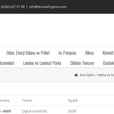
: 0(392) 227 57 99
|
info@stoneartcyprus.com
Odun, Enerji Odunu ve Pellet
Isı Pompası
Klima
Kiremit
lzemeleri
Lamine ve Laminat Parke
Döküm Tencere
Barbek
:
Ana Sayfa
/
Isıtma ve 
ferans
Tanım
Fiyat$
K
–
6889
Dijital manifold
285$