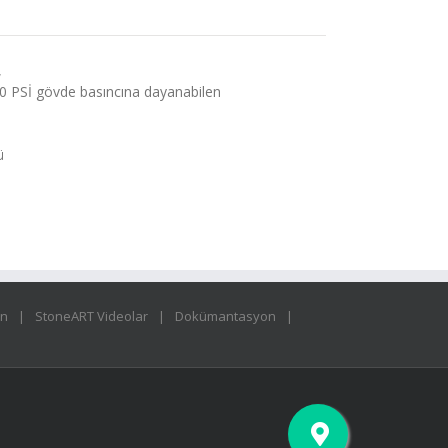
,
0 PSİ gövde basıncına dayanabilen
ü
ın
StoneART Videolar
Dokümantasyon