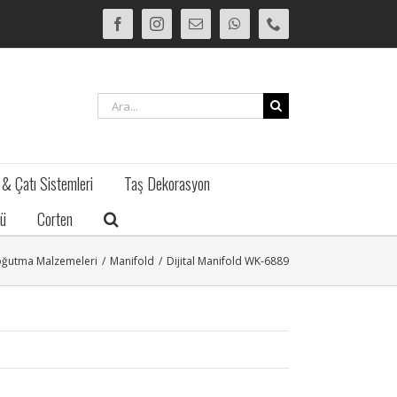
Facebook
Instagram
E-
WhatsApp
Phone
posta
Ara:
 & Çatı Sistemleri
Taş Dekorasyon
ü
Corten
Soğutma Malzemeleri
/
Manifold
/
Dijital Manifold WK-6889