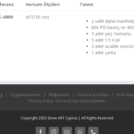
ferans
H
ortum Ölçüleri
Tanım
K
–
6889
60”(150 cm)
2 valfli dijital manifold
800 PSİ basınç ve 400
3 adet şarj hortumu
5 adet 1.5 V pil
2 adet sıcaklık sensör
1 adet çanta
og
Uygulamalarımız
Mağazamız
İnsan Kaynakları
Bize Ulaş
Privacy Policy, ToS and User Data Deletion
Copyright 2025 Stone ART Cyprus | All Rights Reserved
Facebook
Instagram
E-
WhatsApp
Phone