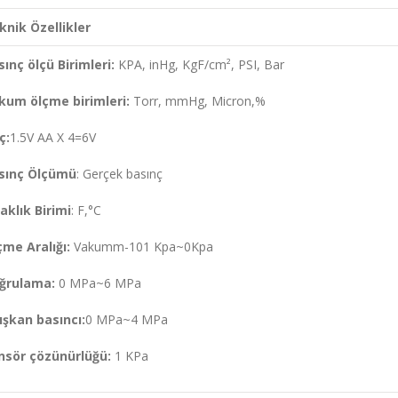
knik Özellikler
sınç ölçü Birimleri:
KPA, inHg, KgF/cm², PSI, Bar
kum ölçme birimleri:
Torr, mmHg, Micron,%
ç:
1.5V AA X 4=6V
sınç Ölçümü
: Gerçek basınç
aklık Birimi
: F,°C
çme Aralığı:
Vakumm-101 Kpa~0Kpa
ğrulama:
0 MPa~6 MPa
ışkan basıncı:
0 MPa~4 MPa
nsör çözünürlüğü
:
1 KPa