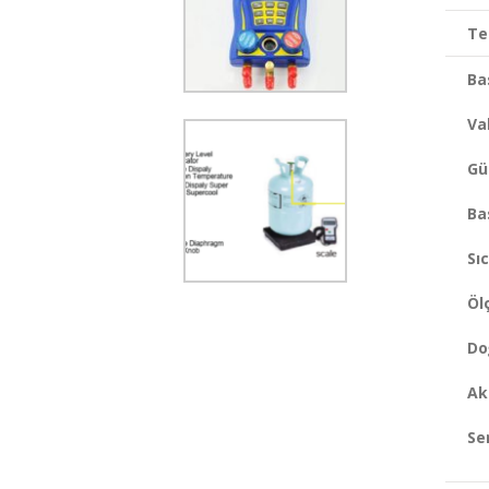
Te
Ba
Va
Gü
Ba
Sıc
Öl
Do
Ak
Se