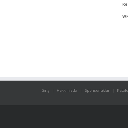
Re
W
Giriş
Hakkımızda
Sponsorluklar
Katal