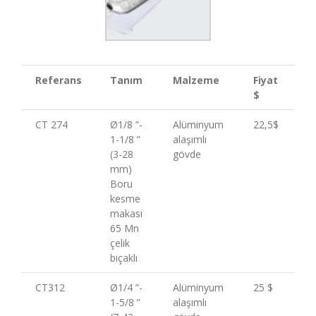
Referans
Tan
ım
Malzeme
Fiyat
$
CT 274
Ø1/8 ”-
Alüminyum
22,5$
1-1/8 ”
alaşımlı
(3-28
gövde
mm)
Boru
kesme
makası
65 Mn
çelik
bıçaklı
CT312
Ø1/4 ”-
Alüminyum
25 $
1-5/8 ”
alaşımlı