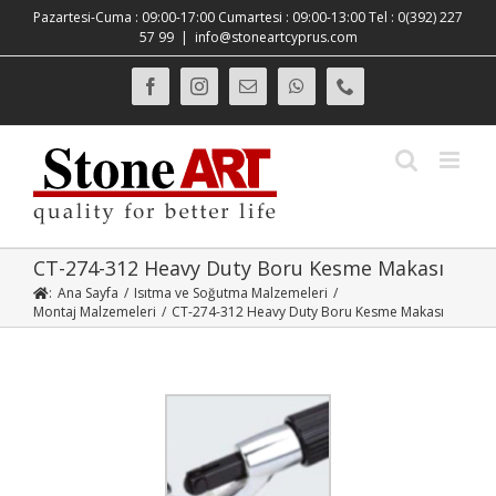
Skip
Pazartesi-Cuma : 09:00-17:00 Cumartesi : 09:00-13:00 Tel : 0(392) 227
to
57 99
|
info@stoneartcyprus.com
content
Facebook
Instagram
E-
WhatsApp
Phone
posta
CT-274-312 Heavy Duty Boru Kesme Makası
:
Ana Sayfa
/
Isıtma ve Soğutma Malzemeleri
/
Montaj Malzemeleri
/
CT-274-312 Heavy Duty Boru Kesme Makası