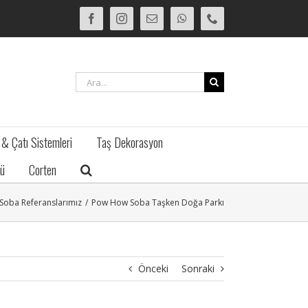
Facebook
Instagram
E-
WhatsApp
Phone
posta
Ara:
 & Çatı Sistemleri
Taş Dekorasyon
ü
Corten
Soba Referanslarımız
/
Pow How Soba Taşken Doğa Parkı
Önceki
Sonraki