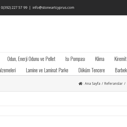
: 0(392) 227 57 99
|
info@stoneartcyprus.com
Odun, Enerji Odunu ve Pellet
Isı Pompası
Klima
Kiremit
lzemeleri
Lamine ve Laminat Parke
Döküm Tencere
Barbek
:
Ana Sayfa
/
Referanslar
/