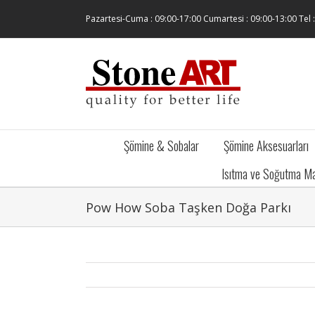
Skip
Pazartesi-Cuma : 09:00-17:00 Cumartesi : 09:00-13:00 Tel 
to
content
Şömine & Sobalar
Şömine Aksesuarları
Isıtma ve Soğutma Ma
Pow How Soba Taşken Doğa Parkı