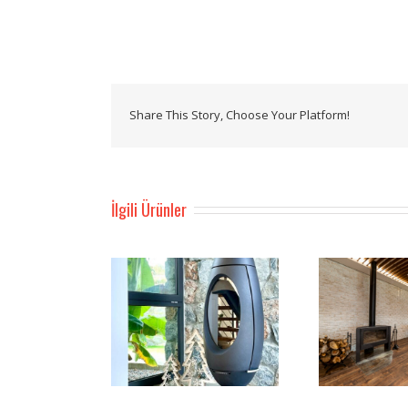
Share This Story, Choose Your Platform!
İlgili Ürünler
Antaya Soba Korineum
Bri
Soba Esentepe
Golf Esentepe