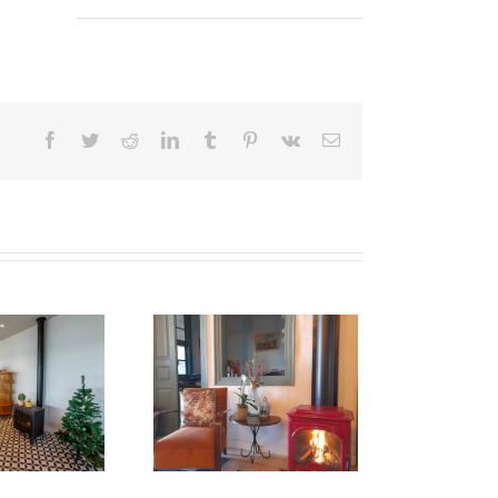
Facebook
Twitter
Reddit
LinkedIn
Tumblr
Pinterest
Vk
E-
posta
ville Kırmızı Soba
asana Hisarüstü