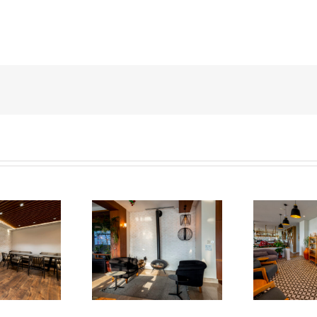
o Soba Esentepe
Se
Kazan Soba
Korineum Golf
C