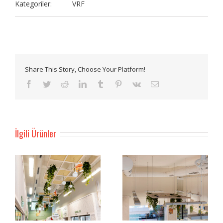
Kategoriler:
VRF
Share This Story, Choose Your Platform!
Facebook
Twitter
Reddit
LinkedIn
Tumblr
Pinterest
Vk
E-
posta
İlgili Ürünler
Tarsan