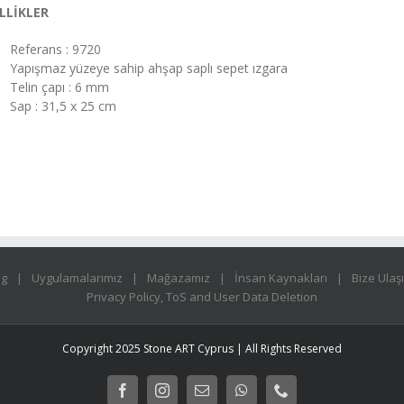
LLİKLER
Referans : 9720
Yapışmaz yüzeye sahip ahşap saplı sepet ızgara
Telin çapı : 6 mm
Sap : 31,5 x 25 cm
og
Uygulamalarımız
Mağazamız
İnsan Kaynakları
Bize Ulaş
Privacy Policy, ToS and User Data Deletion
Copyright 2025 Stone ART Cyprus | All Rights Reserved
Facebook
Instagram
E-
WhatsApp
Phone