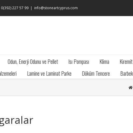
: 0(392) 227 57 99
|
info@stoneartcyprus.com
Odun, Enerji Odunu ve Pellet
Isı Pompası
Klima
Kiremit
lzemeleri
Lamine ve Laminat Parke
Döküm Tencere
Barbek
zgaralar