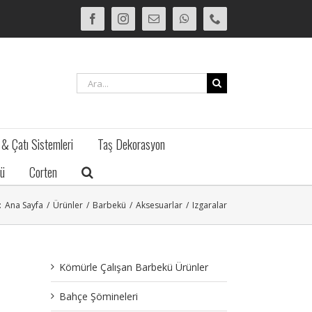
Facebook
Instagram
E-
WhatsApp
Phone
posta
Ara:
 & Çatı Sistemleri
Taş Dekorasyon
ü
Corten
:
Ana Sayfa
/
Ürünler
/
Barbekü
/
Aksesuarlar
/
Izgaralar
Kömürle Çalışan Barbekü Ürünler
Bahçe Şömineleri