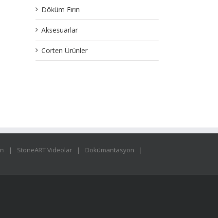
Döküm Fırın
Aksesuarlar
Corten Ürünler
ın
StoneART Videolar
Dokümantasyon