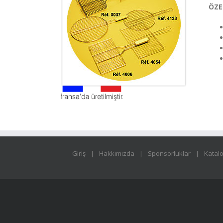
ÖZE
Giriş
Hakkımızda
Sponsorluklar
Katal