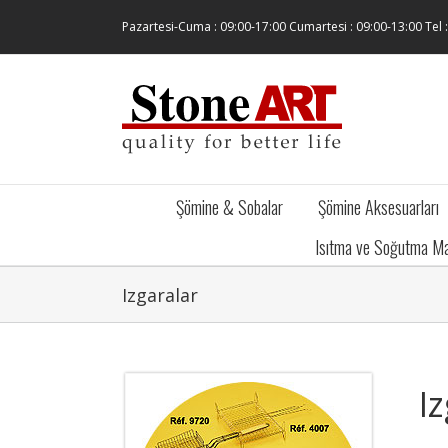
Skip
Pazartesi-Cuma : 09:00-17:00 Cumartesi : 09:00-13:00 Tel 
to
content
Şömine & Sobalar
Şömine Aksesuarları
Isıtma ve Soğutma Ma
Izgaralar
I