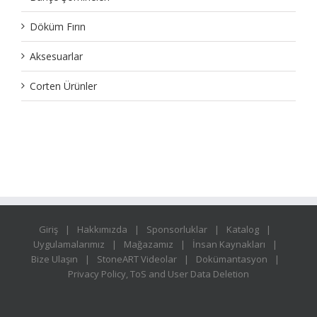
Döküm Fırın
Aksesuarlar
Corten Ürünler
Giriş
Hakkımızda
Sponsorluklar
Katalog
Uygulamalarımız
Mağazamız
İnsan Kaynakları
Bize Ulaşın
StoneART Videolar
Dokümantasyon
Privacy Policy, ToS and User Data Deletion