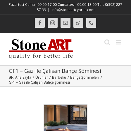
Skip
Pazartesi-Cuma : 09:00-17:00 Cumartesi : 09:00-13:00 Tel : 0(392) 227
to
57 99
|
info@stoneartcyprus.com
content
Facebook
Instagram
E-
WhatsApp
Phone
posta
GF1 – Gaz ile Çalışan Bahçe Şöminesi
:
Ana Sayfa
/
Ürünler
/
Barbekü
/
Bahçe Şömineleri
/
GF1 – Gaz ile Çalışan Bahçe Şöminesi