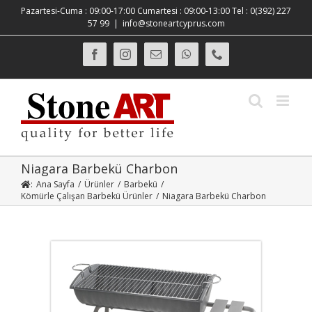
Skip
Pazartesi-Cuma : 09:00-17:00 Cumartesi : 09:00-13:00 Tel : 0(392) 227
to
57 99
|
info@stoneartcyprus.com
content
Facebook
Instagram
E-
WhatsApp
Phone
posta
Niagara Barbekü Charbon
:
Ana Sayfa
/
Ürünler
/
Barbekü
/
Kömürle Çalışan Barbekü Ürünler
/
Niagara Barbekü Charbon