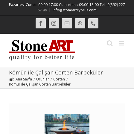
Skip
Pazartesi-Cuma : 09:00-17:00 Cumartesi : 09:00-13:00 Tel : 0(392) 227
to
57 99
|
info@stoneartcyprus.com
content
Facebook
Instagram
E-
WhatsApp
Phone
posta
Kömür ile Çalışan Corten Barbeküler
:
Ana Sayfa
/
Ürünler
/
Corten
/
Kömür ile Çalışan Corten Barbeküler