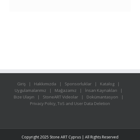
Giriş
Hakkımızda
Sponsorluklar
Katalog
Uygulamalarımız
Mağazamız
İnsan Kaynakları
Bize Ulaşın
StoneART Videolar
Dokümantasyon
Privacy Policy, ToS and User Data Deletion
Copyright 2025 Stone ART Cyprus | All Rights Reserved