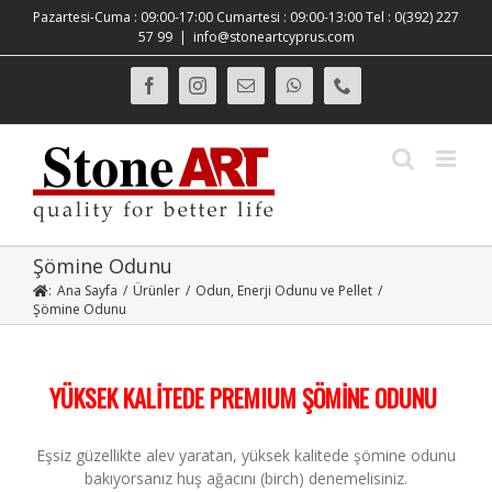
Skip
Pazartesi-Cuma : 09:00-17:00 Cumartesi : 09:00-13:00 Tel : 0(392) 227
to
57 99
|
info@stoneartcyprus.com
content
Facebook
Instagram
E-
WhatsApp
Phone
posta
Şömine Odunu
:
Ana Sayfa
/
Ürünler
/
Odun, Enerji Odunu ve Pellet
/
Şömine Odunu
YÜKSEK KALİTEDE PREMIUM ŞÖMİNE ODUNU
Eşsiz güzellikte alev yaratan, yüksek kalitede şömine odunu
bakıyorsanız huş ağacını (birch) denemelisiniz.