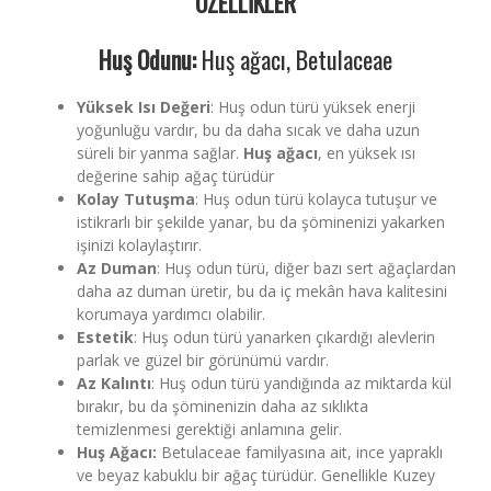
ÖZELLİKLER
Huş Odunu:
Huş ağacı, Betulaceae
Yüksek Isı Değeri
: Huş odun türü yüksek enerji
yoğunluğu vardır, bu da daha sıcak ve daha uzun
süreli bir yanma sağlar.
Huş ağacı
, en yüksek ısı
değerine sahip ağaç türüdür
Kolay Tutuşma
: Huş odun türü kolayca tutuşur ve
istikrarlı bir şekilde yanar, bu da şöminenizi yakarken
işinizi kolaylaştırır.
Az Duman
: Huş odun türü, diğer bazı sert ağaçlardan
daha az duman üretir, bu da iç mekân hava kalitesini
korumaya yardımcı olabilir.
Estetik
: Huş odun türü yanarken çıkardığı alevlerin
parlak ve güzel bir görünümü vardır.
Az Kalıntı
: Huş odun türü yandığında az miktarda kül
bırakır, bu da şöminenizin daha az sıklıkta
temizlenmesi gerektiği anlamına gelir.
Huş Ağacı:
Betulaceae familyasına ait, ince yapraklı
ve beyaz kabuklu bir ağaç türüdür. Genellikle Kuzey