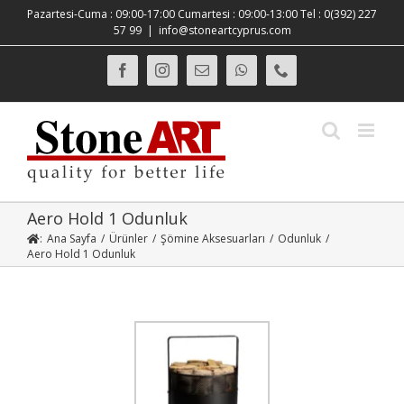
Skip
Pazartesi-Cuma : 09:00-17:00 Cumartesi : 09:00-13:00 Tel : 0(392) 227
to
57 99
|
info@stoneartcyprus.com
content
Facebook
Instagram
E-
WhatsApp
Phone
posta
Aero Hold 1 Odunluk
:
Ana Sayfa
/
Ürünler
/
Şömine Aksesuarları
/
Odunluk
/
Aero Hold 1 Odunluk