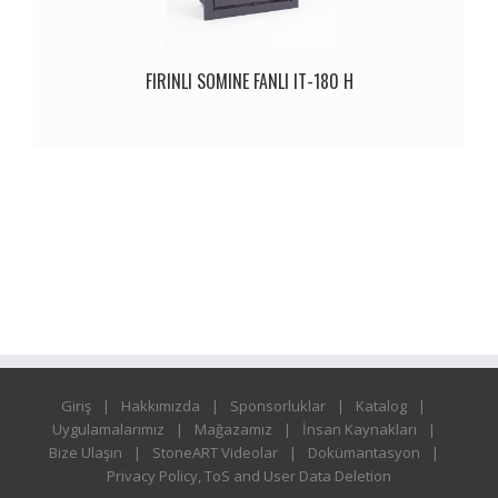
FIRINLI SOMINE FANLI IT-180 H
Giriş
Hakkımızda
Sponsorluklar
Katalog
Uygulamalarımız
Mağazamız
İnsan Kaynakları
Bize Ulaşın
StoneART Videolar
Dokümantasyon
Privacy Policy, ToS and User Data Deletion