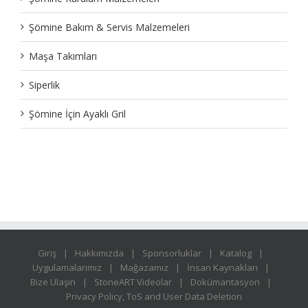
Şömine Bakım & Servis Malzemeleri
Maşa Takımları
Siperlik
Şömine İçin Ayaklı Gril
Giriş
Hakkımızda
Sponsorluklar
Katalog
Uygulamalarımız
Mağazamız
İnsan Kaynakları
Bize Ulaşın
StoneART Videolar
Dokümantasyon
Privacy Policy, ToS and User Data Deletion