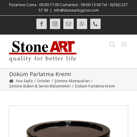
Skip
Pazartesi-Cuma : 09:00-17:00 Cumartesi : 09:00-13:00 Tel : 0(392) 227
to
57 99
|
info@stoneartcyprus.com
content
Facebook
Instagram
E-
WhatsApp
Phone
posta
Döküm Parlatma Kremi
:
Ana Sayfa
/
Ürünler
/
Şömine Aksesuarları
/
Şömine Bakım & Servis Malzemeleri
/
Döküm Parlatma Kremi