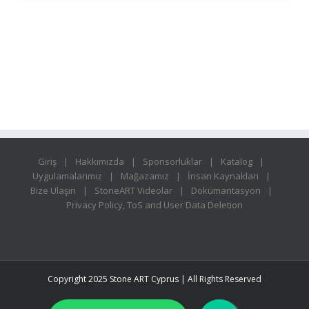
Giriş
Hakkımızda
Sponsorluklar
Katalog
Uygulamalarımız
Mağazamız
İnsan Kaynakları
Bize Ulaşın
StoneART Videolar
Dokümantasyon
Privacy Policy, ToS and User Data Deletion
Copyright 2025 Stone ART Cyprus | All Rights Reserved