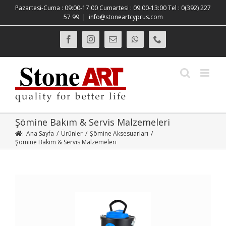
Skip
Pazartesi-Cuma : 09:00-17:00 Cumartesi : 09:00-13:00 Tel : 0(392) 227
to
57 99
|
info@stoneartcyprus.com
content
Facebook
Instagram
E-
WhatsApp
Phone
posta
Şömine Bakım & Servis Malzemeleri
:
Ana Sayfa
/
Ürünler
/
Şömine Aksesuarları
/
Şömine Bakım & Servis Malzemeleri