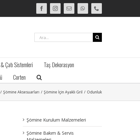
Facebook
Instagram
E-
WhatsApp
Phone
posta
Ara:
 & Çatı Sistemleri
Taş Dekorasyon
ü
Corten
/
Şömine Aksesuarları
/
Şömine İçin Ayaklı Gril
/
Odunluk
Şömine Kurulum Malzemeleri
Şömine Bakım & Servis
Malzemeleri