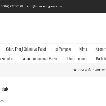
: 0(392) 227 57 99
|
info@stoneartcyprus.com
Odun, Enerji Odunu ve Pellet
Isı Pompası
Klima
Kiremit
lzemeleri
Lamine ve Laminat Parke
Döküm Tencere
Barbek
:
Ana Sayfa
/
Ürünler
nluk
:259