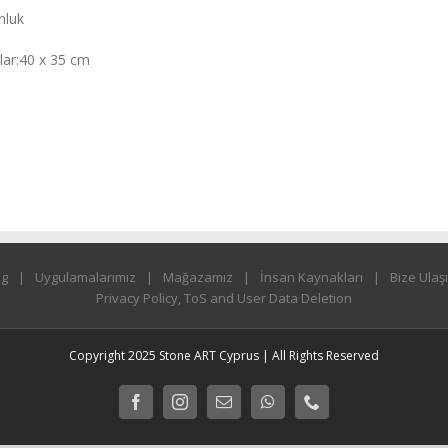
nluk
lar:40 x 35 cm
og
Uygulamalarımız
Mağazamız
İnsan Kaynakları
Bize Ulaş
Privacy Policy, ToS and User Data Deletion
Copyright 2025 Stone ART Cyprus | All Rights Reserved
Facebook
Instagram
E-
WhatsApp
Phone
posta