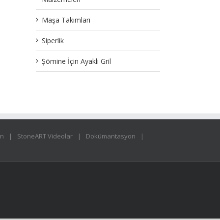
Maşa Takımları
Siperlik
Şömine İçin Ayaklı Gril
ın
StoneART Videolar
Dokümantasyon