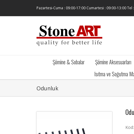
Skip
Pazartesi-Cuma : 09:00-17:00 Cumartesi : 09:00-13:00 Tel 
to
content
Şömine & Sobalar
Şömine Aksesuarları
Isıtma ve Soğutma Ma
Odunluk
Odu
Kod