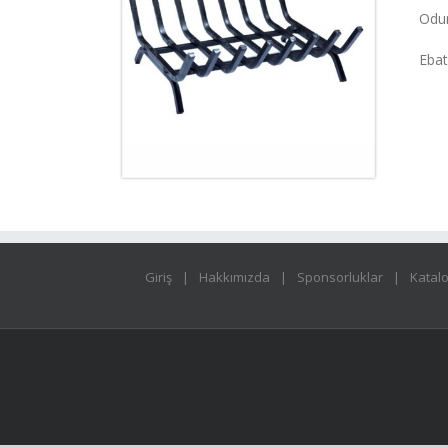
Odu
Ebat
Giriş
Hakkımızda
Sponsorluklar
Katal