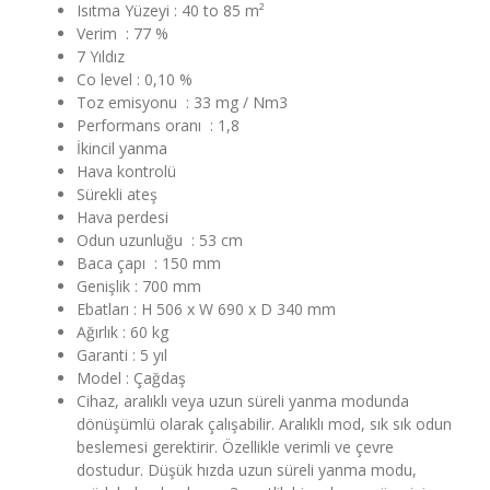
Isıtma Yüzeyi : 40 to 85 m²
Verim : 77 %
7 Yıldız
Co level : 0,10 %
Toz emisyonu : 33 mg / Nm3
Performans oranı : 1,8
İkincil yanma
Hava kontrolü
Sürekli ateş
Hava perdesi
Odun uzunluğu : 53 cm
Baca çapı : 150 mm
Genişlik : 700 mm
Ebatları : H 506 x W 690 x D 340 mm
Ağırlık : 60 kg
Garanti : 5 yıl
Model : Çağdaş
Cihaz, aralıklı veya uzun süreli yanma modunda
dönüşümlü olarak çalışabilir. Aralıklı mod, sık sık odun
beslemesi gerektirir. Özellikle verimli ve çevre
dostudur. Düşük hızda uzun süreli yanma modu,