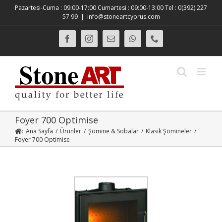
Skip
Pazartesi-Cuma : 09:00-17:00 Cumartesi : 09:00-13:00 Tel : 0(392) 227
to
57 99
|
info@stoneartcyprus.com
content
Facebook
Instagram
E-
WhatsApp
Phone
posta
Foyer 700 Optimise
:
Ana Sayfa
/
Ürünler
/
Şömine & Sobalar
/
Klasik Şömineler
/
Foyer 700 Optimise