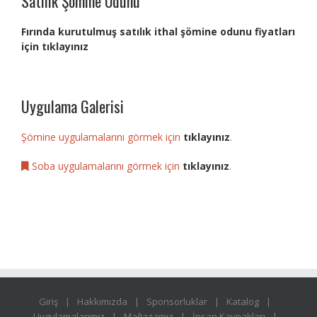
Satılık Şömine Odunu
Fırında kurutulmuş satılık ithal şömine odunu fiyatları
için tıklayınız
Uygulama Galerisi
Şömine uygulamalarını görmek için
tıklayınız
.
Soba uygulamalarını görmek için
tıklayınız
.
Giriş
Hakkımızda
Sponsorluklar
Katalog
Uygulamalarımız
Mağazamız
İnsan Kaynakları