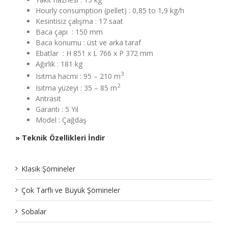
Hourly consumption (pellet) : 0,85 to 1,9 kg/h
Kesintisiz çalışma : 17 saat
Baca çapı : 150 mm
Baca konumu : üst ve arka taraf
Ebatlar : H 851 x L 766 x P 372 mm
Ağırlık : 181 kg
3
Isıtma hacmi : 95 – 210 m
2
Isıtma yüzeyi : 35 – 85 m
Antrasit
Garanti : 5 Yıl
Model : Çağdaş
» Teknik Özellikleri İndir
Klasik Şömineler
Çok Tarflı ve Büyük Şömineler
Sobalar