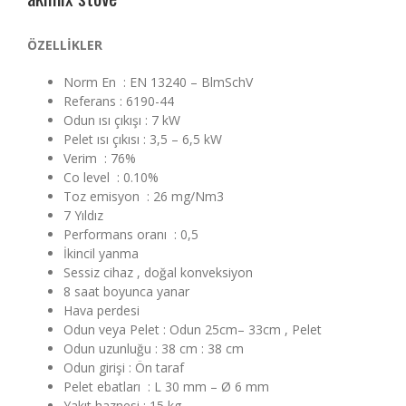
ÖZELLİKLER
Norm En : EN 13240 – BlmSchV
Referans : 6190-44
Odun ısı çıkışı : 7 kW
Pelet ısı çıkısı : 3,5 – 6,5 kW
Verim : 76%
Co level : 0.10%
Toz emisyon : 26 mg/Nm3
7 Yıldız
Performans oranı : 0,5
İkincil yanma
Sessiz cihaz , doğal konveksiyon
8 saat boyunca yanar
Hava perdesi
Odun veya Pelet : Odun 25cm– 33cm , Pelet
Odun uzunluğu : 38 cm : 38 cm
Odun girişi : Ön taraf
Pelet ebatları : L 30 mm – Ø 6 mm
Yakıt haznesi : 15 kg