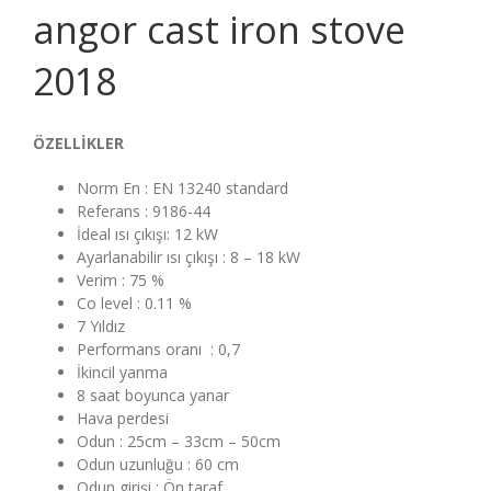
angor cast iron stove
2018
ÖZELLİKLER
Norm En : EN 13240 standard
Referans : 9186-44
İdeal ısı çıkışı: 12 kW
Ayarlanabilir ısı çıkışı : 8 – 18 kW
Verim : 75 %
Co level : 0.11 %
7 Yıldız
Performans oranı : 0,7
İkincil yanma
8 saat boyunca yanar
Hava perdesi
Odun : 25cm – 33cm – 50cm
Odun uzunluğu : 60 cm
Odun girişi : Ön taraf