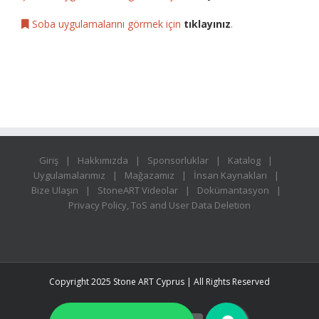
Soba uygulamalarını görmek için
tıklayınız
.
Giriş
Hakkımızda
Sponsorluklar
Katalog
Uygulamalarımız
Mağazamız
İnsan Kaynakları
Bize Ulaşın
StoneART Videolar
Dokümantasyon
Privacy Policy, ToS and User Data Deletion
Copyright 2025 Stone ART Cyprus | All Rights Reserved