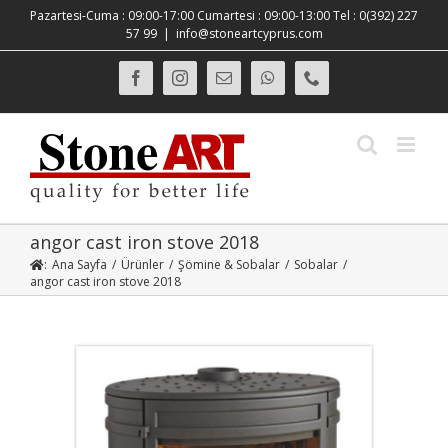
Skip
Pazartesi-Cuma : 09:00-17:00 Cumartesi : 09:00-13:00 Tel : 0(392) 227
to
57 99
|
info@stoneartcyprus.com
content
Facebook
Instagram
E-
WhatsApp
Phone
posta
angor cast iron stove 2018
:
Ana Sayfa
/
Ürünler
/
Şömine & Sobalar
/
Sobalar
/
angor cast iron stove 2018