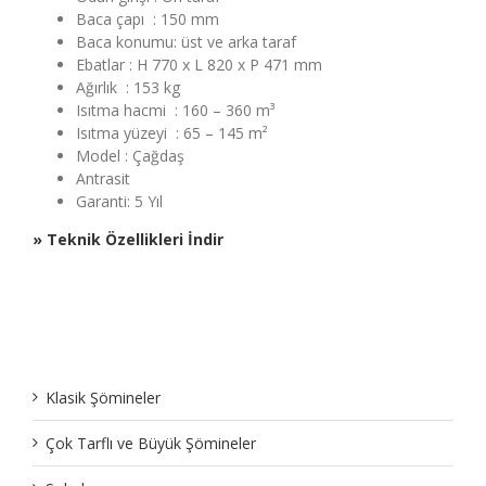
Baca çapı : 150 mm
Baca konumu: üst ve arka taraf
Ebatlar : H 770 x L 820 x P 471 mm
Ağırlık : 153 kg
Isıtma hacmi : 160 – 360 m³
Isıtma yüzeyi : 65 – 145 m²
Model : Çağdaş
Antrasit
Garanti: 5 Yıl
» Teknik Özellikleri İndir
Klasik Şömineler
Çok Tarflı ve Büyük Şömineler