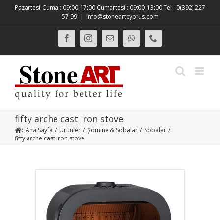
Skip
Pazartesi-Cuma : 09:00-17:00 Cumartesi : 09:00-13:00 Tel : 0(392) 227
to
57 99
|
info@stoneartcyprus.com
content
Facebook
Instagram
E-
WhatsApp
Phone
posta
fifty arche cast iron stove
:
Ana Sayfa
/
Ürünler
/
Şömine & Sobalar
/
Sobalar
/
fifty arche cast iron stove