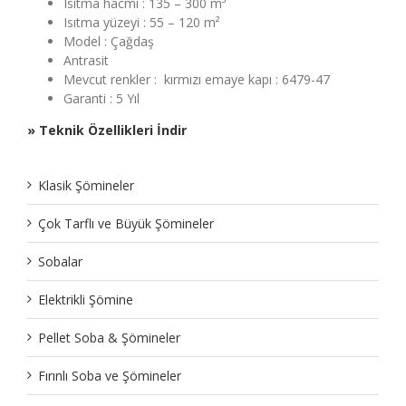
Isıtma hacmi : 135 – 300 m³
Isıtma yüzeyi : 55 – 120 m²
Model : Çağdaş
Antrasit
Mevcut renkler : kırmızı emaye kapı : 6479-47
Garanti : 5 Yıl
» Teknik Özellikleri İndir
Klasik Şömineler
Çok Tarflı ve Büyük Şömineler
Sobalar
Elektrikli Şömine
Pellet Soba & Şömineler
Fırınlı Soba ve Şömineler