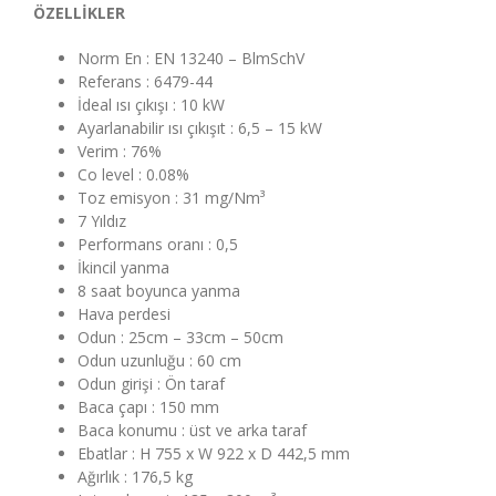
ÖZELLİKLER
Norm En : EN 13240 – BlmSchV
Referans : 6479-44
İdeal ısı çıkışı : 10 kW
Ayarlanabilir ısı çıkışıt : 6,5 – 15 kW
Verim : 76%
Co level : 0.08%
Toz emisyon : 31 mg/Nm³
7 Yıldız
Performans oranı : 0,5
İkincil yanma
8 saat boyunca yanma
Hava perdesi
Odun : 25cm – 33cm – 50cm
Odun uzunluğu : 60 cm
Odun girişi : Ön taraf
Baca çapı : 150 mm
Baca konumu : üst ve arka taraf
Ebatlar : H 755 x W 922 x D 442,5 mm
Ağırlık : 176,5 kg