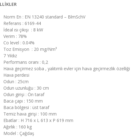
LLİKLER
Norm En : EN 13240 standard – BlmSchV
Referans : 6169-44
İdeal ısı çıkışı : 8 kW
Verim : 78%
Co level : 0.04%
Toz Emisyon : 20 mg/Nm³
7 Yıldız
Performans oranı : 0,2
Hava geçirmez soba , yalıtımlı evler için hava geçirmezlik özelliği
Hava perdesi
Odun : 25cm
Odun uzunluğu : 30 cm
Odun girişi : Ön taraf
Baca çapı : 150 mm
Baca bölgesi : üst taraf
Temiz hava girişi : 100 mm
Ebatlar : H 716 x L 613 x P 619 mm
Ağırlık : 160 kg
Model : Çağdaş