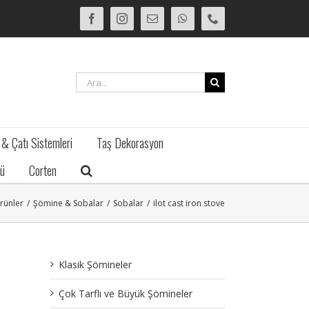
Facebook
Instagram
E-
WhatsApp
Phone
posta
Ara:
 & Çatı Sistemleri
Taş Dekorasyon
ü
Corten
rünler
/
Şömine & Sobalar
/
Sobalar
/
ilot cast iron stove
Klasik Şömineler
Çok Tarflı ve Büyük Şömineler