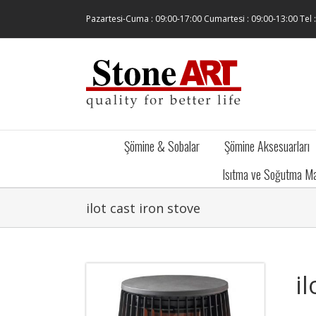
Skip
Pazartesi-Cuma : 09:00-17:00 Cumartesi : 09:00-13:00 Tel 
to
content
Şömine & Sobalar
Şömine Aksesuarları
Isıtma ve Soğutma Ma
ilot cast iron stove
i