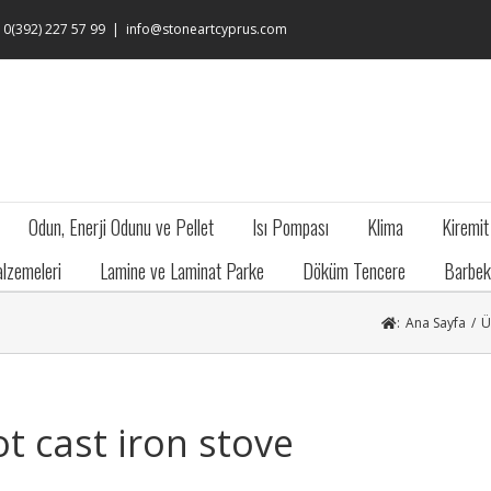
: 0(392) 227 57 99
|
info@stoneartcyprus.com
Odun, Enerji Odunu ve Pellet
Isı Pompası
Klima
Kiremit
lzemeleri
Lamine ve Laminat Parke
Döküm Tencere
Barbek
:
Ana Sayfa
/
Ü
lot cast iron stove