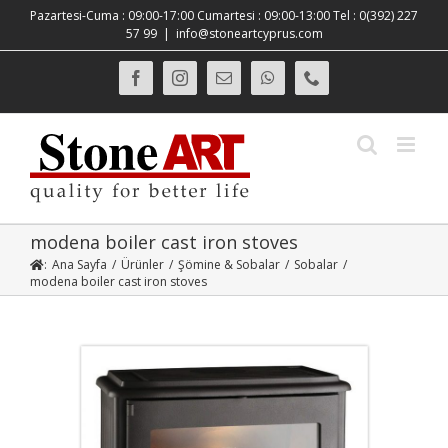
Skip
Pazartesi-Cuma : 09:00-17:00 Cumartesi : 09:00-13:00 Tel : 0(392) 227
to
57 99
|
info@stoneartcyprus.com
content
Facebook
Instagram
E-
WhatsApp
Phone
posta
modena boiler cast iron stoves
:
Ana Sayfa
/
Ürünler
/
Şömine & Sobalar
/
Sobalar
/
modena boiler cast iron stoves