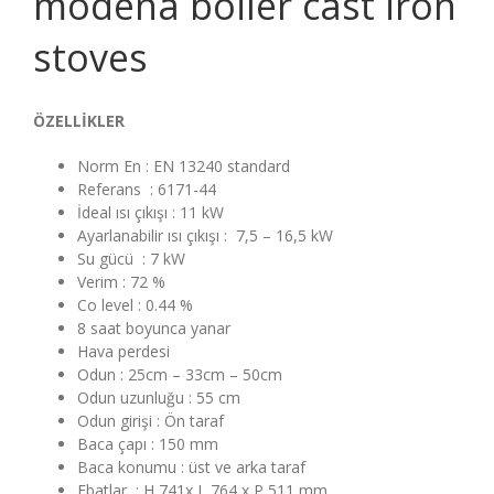
modena boiler cast iron
stoves
ÖZELLİKLER
Norm En : EN 13240 standard
Referans : 6171-44
İdeal ısı çıkışı : 11 kW
Ayarlanabilir ısı çıkışı : 7,5 – 16,5 kW
Su gücü : 7 kW
Verim : 72 %
Co level : 0.44 %
8 saat boyunca yanar
Hava perdesi
Odun : 25cm – 33cm – 50cm
Odun uzunluğu : 55 cm
Odun girişi : Ön taraf
Baca çapı : 150 mm
Baca konumu : üst ve arka taraf
Ebatlar : H 741x L 764 x P 511 mm