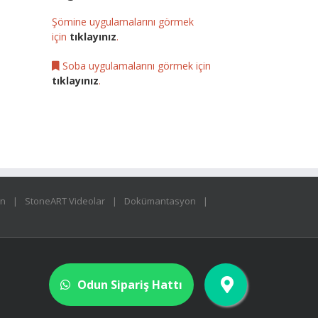
Şömine uygulamalarını görmek
için
tıklayınız
.
Soba uygulamalarını görmek için
tıklayınız
.
ın
StoneART Videolar
Dokümantasyon
Odun Sipariş Hattı