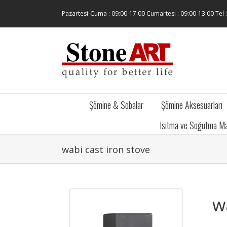
Skip
Pazartesi-Cuma : 09:00-17:00 Cumartesi : 09:00-13:00 Tel 
to
content
Şömine & Sobalar
Şömine Aksesuarları
Isıtma ve Soğutma Ma
wabi cast iron stove
w