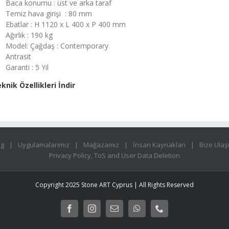
Baca konumu : üst ve arka taraf
Temiz hava girişi : 80 mm
Ebatlar : H 1120 x L 400 x P 400 mm
Ağırlık : 190 kg
Model: Çağdaş : Contemporary
Antrasit
Garanti : 5 Yıl
knik Özellikleri İndir
og
Uygulamalarımız
Mağazamız
İnsan Kaynakları
Bize Ulaş
Privacy Policy, ToS and User Data Deletion
Copyright 2025 Stone ART Cyprus | All Rights Reserved
Facebook
Instagram
E-
WhatsApp
Phone
posta