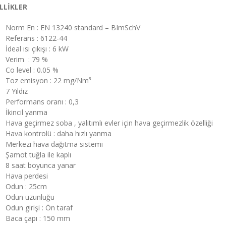
LLİKLER
Norm En : EN 13240 standard – BImSchV
Referans : 6122-44
İdeal ısı çıkışı : 6 kW
Verim : 79 %
Co level : 0.05 %
Toz emisyon : 22 mg/Nm³
7 Yıldız
Performans oranı : 0,3
İkincil yanma
Hava geçirmez soba , yalıtımlı evler için hava geçirmezlik özelliği
Hava kontrolü : daha hızlı yanma
Merkezi hava dağıtma sistemi
Şamot tuğla ile kaplı
8 saat boyunca yanar
Hava perdesi
Odun : 25cm
Odun uzunluğu
Odun girişi : Ön taraf
Baca çapı : 150 mm