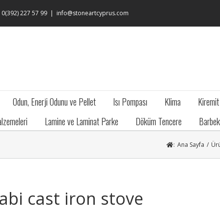
: 0(392) 227 57 99
|
info@stoneartcyprus.com
Odun, Enerji Odunu ve Pellet
Isı Pompası
Klima
Kiremit
lzemeleri
Lamine ve Laminat Parke
Döküm Tencere
Barbek
:
Ana Sayfa
/
Ür
abi cast iron stove