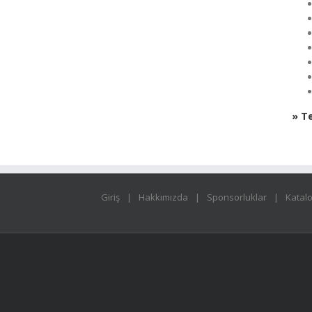
» Te
Giriş
Hakkımızda
Sponsorluklar
Katal