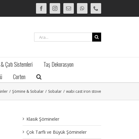
Facebook
Instagram
E-
WhatsApp
Phone
posta
Ara:
 & Çatı Sistemleri
Taş Dekorasyon
ü
Corten
ünler
/
Şömine & Sobalar
/
Sobalar
/
wabi cast iron stove
Klasik Şömineler
Çok Tarflı ve Büyük Şömineler